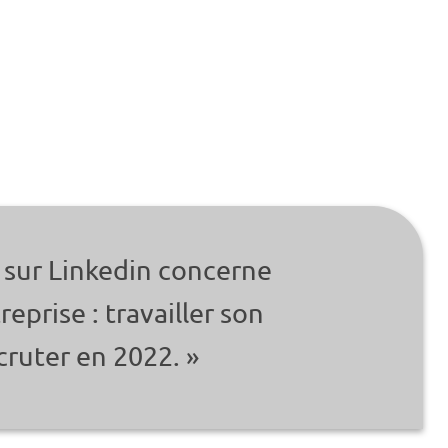
 sur Linkedin concerne
reprise : travailler son
cruter en 2022. »