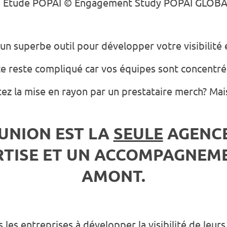
 : Étude POPAI © Engagement Study POPAI GLOBAL
 un superbe outil pour développer votre visibilité
nce reste compliqué car vos équipes sont concentrée
z la mise en rayon par un prestataire merch? Mais l
UNION EST LA
SEULE
AGENCE
RTISE ET UN ACCOMPAGNEM
AMONT.
es entreprises à développer la visibilité de leurs